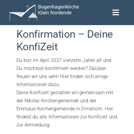
Skip
to
Toggle
content
Naviga
Termine
Konfirmation – Deine
KonfiZeit
Gruppen
Du bist im April 2027 vierzehn Jahre alt und
Gemeinde
Du möchtest konfirmiert werden? Darüber
freuen wir uns sehr! Hier finden sich einige
Lebensbegleitung
Informationen dazu.
Deine Konfizeit gestalten wir gemeinsam mit
Kontakt
der Nikolai-Kirchengemeinde und der
Emmaus-Kirchengemeinde in Elmshorn.
Hier
findest du alle Informationen zur Konfizeit und
zur Anmeldung.